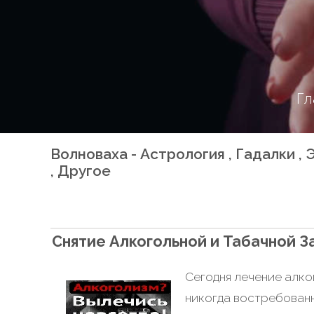
Гл
Волноваха - Астрология , Гадалки 
, Другое
Снятие Алкогольной и Табачной 
Сегодня лечение алко
никогда востребованн