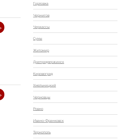
Горловка
Чернигов
»
Черкассы
Сумы
Житомир
Днепродзержинск
Кировоград
Хмельницкий
»
Черновцы
Ровно
Ивано-Франковск
Тернополь