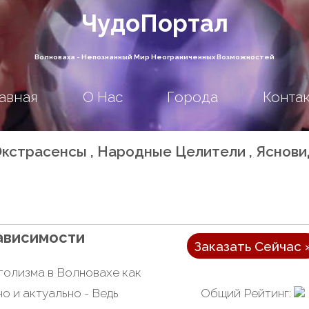
ЧудоПортал
Волноваха - Непознанный Мир Неограниченных Возможностей
авная
О Нас
Города
Конта
, Экстрасенсы , Народные Целители , Яснов
Зависимости
Заказать Сейчас 
голизма в Волновахе как
Общий Рейтинг:
о и актуально - Ведь