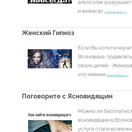
алкоголик разрушает 
и жизни вс
Узнать Больше »»
Женский Гипноз
Если Вы хотите научи
Волновахе, подавлять
своих целей - Женски
это именна
Узнать Больше »»
Поговорите с Ясновидящим
Можно ли бесплатно 
ясновидящим в Волнов
услуга стала возможн