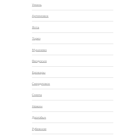
Умань
Артемовск
Ялта
Торез
Мукачево
Феодосия
Бровары
Свердловск
Смела
Нежин
Дрогобыч
Рубежное