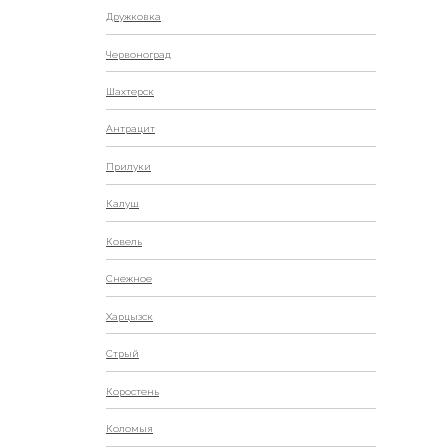
Дружковка
Червоноград
Шахтерск
Антрацит
Прилуки
Калуш
Ковель
Снежное
Харцызск
Стрый
Коростень
Коломыя