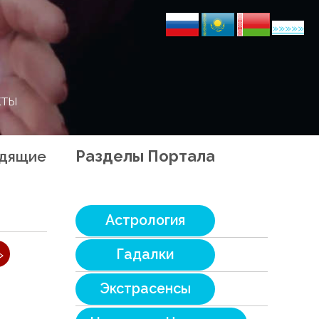
»»»»»
кты
идящие
Разделы Портала
Астрология
»
Гадалки
Экстрасенсы