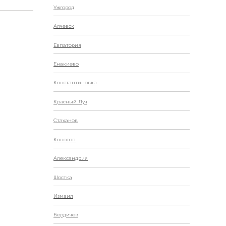
Ужгород
Алчевск
Евпатория
Енакиево
Константиновка
Красный Луч
Стаханов
Конотоп
Александрия
Шостка
Измаил
Бердичев