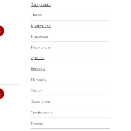
Запорожье
Львов
Кривой Рог
»
Николаев
Мариуполь
Луганск
Винница
Макеевка
Херсон
»
Севастополь
Симферополь
Полтава