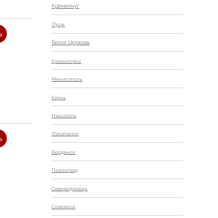
Кременчуг
Луцк
»
Белая Церковь
Краматорск
Мелитополь
Керчь
Никополь
Лисичанск
»
Бердянск
Павлоград
Северодонецк
Славянск