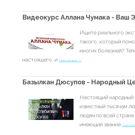
Видеокурс Аллана Чумака - Ваш 
Ищите реального экс
такого, который помо
многих болезней? Теп
настоящего, и
Узнать Больше »»
Базылкан Дюсупов - Народный Ц
Настоящий народный 
известный тысячам лю
людям по всей стране
имеющий звание
Узнать Бо