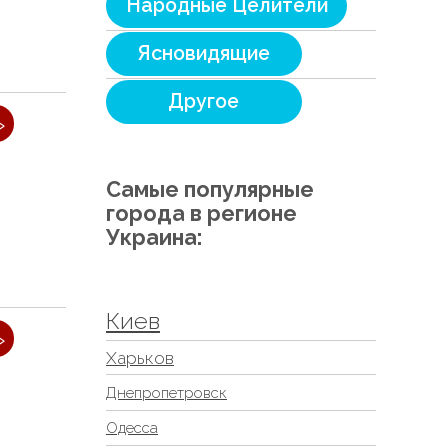
Народные Целители
Ясновидящие
Другое
»
Самые популярные
города в регионе
Украина:
Киев
»
Харьков
Днепропетровск
Одесса